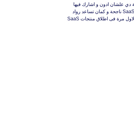
Artificial Int. بدأت المدونة دي علشان ادون و اشارك فيها
رحلتى التعليمية في بناء وإطلاق وتسويق منتجات SaaS ناجحة و كمان تساعد رواد
الاعمال و مديرين المنتجات اللي بيخوضو تجربتهم لاول مرة فى اطلاق منتجات SaaS