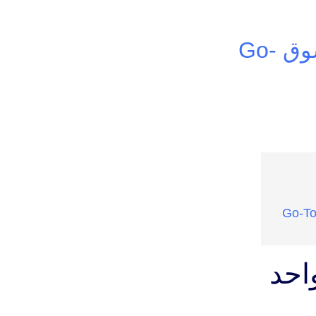
ازاي تعمل استراتيجية لاقتحام السوق Go-
احد