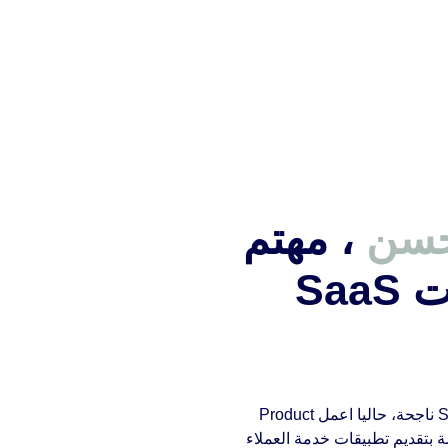
حسن
، مهتم
ببناء وإطلاق منتجات SaaS
انا احمد محسن، ، مهتم ببناء وإطلاق منتجات SaaS ناجحة، حاليا اعمل Product
 بشركة Tactful AI المتخصصة بتقديم تطبيقات خدمة العملاء